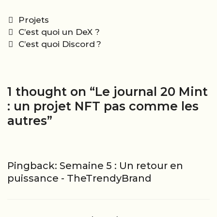
Categories
Projets
Post
C’est quoi un DeX ?
navigation
C’est quoi Discord ?
1 thought on “
Le journal 20 Mint
: un projet NFT pas comme les
autres
”
Pingback:
Semaine 5 : Un retour en
puissance - TheTrendyBrand