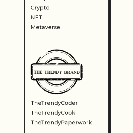
Crypto
NFT
Metaverse
TheTrendyCoder
TheTrendyCook
TheTrendyPaperwork