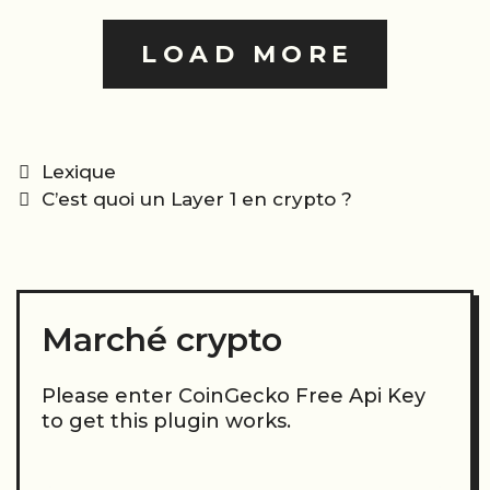
LOAD MORE
Categories
Lexique
Post
C’est quoi un Layer 1 en crypto ?
navigation
Marché crypto
Please enter CoinGecko Free Api Key
to get this plugin works.